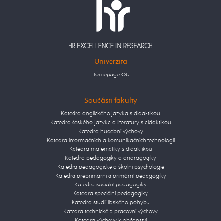
Univerzita
Homepage OU
Součásti fakulty
Katedra anglického jazyka s didaktikou
Katedra českého jazyka a literatury s didaktikou
Katedra hudební výchovy
Katedra informačních a komunikačních technologií
Katedra matematiky s didaktikou
Katedra pedagogiky a andragogiky
Katedra pedagogické a školní psychologie
Katedra preprimární a primární pedagogiky
Katedra sociální pedagogiky
Katedra speciální pedagogiky
Katedra studií lidského pohybu
Katedra technické a pracovní výchovy
Katedra výchovy k občanství