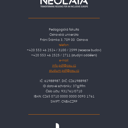
Pedagogická fakulta
Ostravská univerzita
Fráni Šrámka 3, 709 00 Ostrava
telefon:
+420 553 46 2524 / 3100 / 2599 (recepce budov)
+420 553 46 2525 / 2711 (studijní oddělení)
e-mail:
IČ: 61988987, DIČ: CZ61988987
ID datové schránky: 37gj9fm
Číslo účtu: 931761/0710
IBAN: CZ65 0710 0000 0000 0093 1761
SWIFT: CNBACZPP