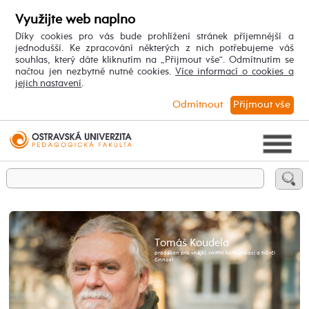
Využijte web naplno
Díky cookies pro vás bude prohlížení stránek příjemnější a
jednodušší. Ke zpracování některých z nich potřebujeme váš
souhlas, který dáte kliknutím na „Přijmout vše“. Odmítnutím se
načtou jen nezbytně nutné cookies.
Více informací o cookies a
jejich nastavení
.
Odmítnout
Přijmout vše
Tomáš Koudela
proděkan pro vnější, vnitřní komunikaci a tvůrčí
činnost