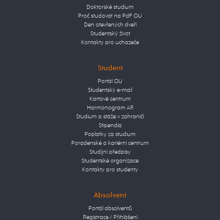
Doktorské studium
Proč studovat na PdF OU
Den otevřených dveří
Studentský život
Kontakty pro uchazeče
Student
Portál OU
Studentský e-mail
Kartové centrum
Harmonogram AR
Studium a stáže v zahraničí
Stipendia
Poplatky za studium
Poradenské a kariérní centrum
Studijní předpisy
Studentské organizace
Kontakty pro studenty
Absolvent
Portál absolventů
Registrace / Přihlášení