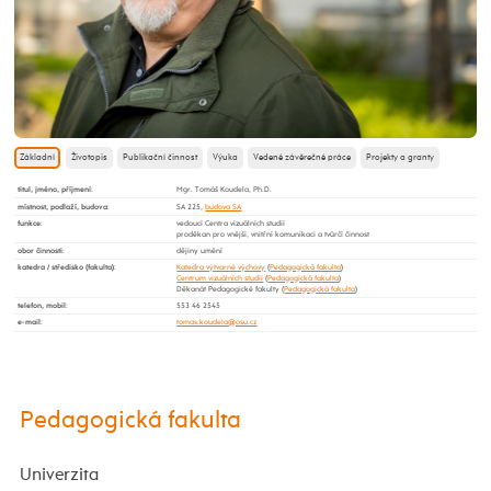
Základní
Životopis
Publikační činnost
Výuka
Vedené závěrečné práce
Projekty a granty
titul, jméno, příjmení
:
Mgr. Tomáš Koudela, Ph.D.
místnost, podlaží, budova
:
SA 225,
budova SA
funkce
:
vedoucí Centra vizuálních studií
proděkan pro vnější, vnitřní komunikaci a tvůrčí činnost
obor činnosti
:
dějiny umění
katedra / středisko (fakulta)
:
Katedra výtvarné výchovy
(
Pedagogická fakulta
)
Centrum vizuálních studií
(
Pedagogická fakulta
)
Děkanát Pedagogické fakulty (
Pedagogická fakulta
)
telefon, mobil
:
553 46 2545
e-mail
:
Pedagogická fakulta
Univerzita