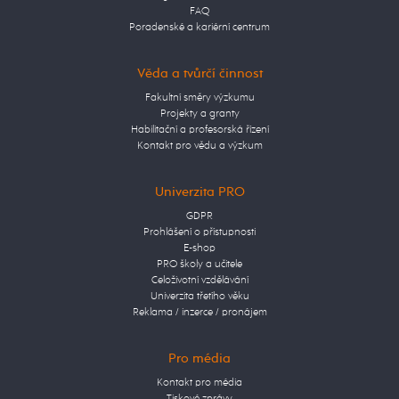
FAQ
Poradenské a kariérní centrum
Věda a tvůrčí činnost
Fakultní směry výzkumu
Projekty a granty
Habilitační a profesorská řízení
Kontakt pro vědu a výzkum
Univerzita PRO
GDPR
Prohlášení o přístupnosti
E-shop
PRO školy a učitele
Celoživotní vzdělávání
Univerzita třetího věku
Reklama / inzerce / pronájem
Pro média
Kontakt pro média
Tiskové zprávy