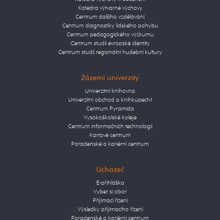
Katedra výtvarné výchovy
Centrum dalšího vzdělávání
Centrum diagnostiky lidského pohybu
Centrum pedagogického výzkumu
Centrum studií evropské identity
Centrum studií regionální hudební kultury
Zázemí univerzity
Univerzitní knihovna
Univerzitní obchod a knihkupectví
Centrum Pyramida
Vysokoškolské koleje
Centrum informačních technologií
Kartové centrum
Poradenské a kariérní centrum
Uchazeč
E-přihláška
Vyber si obor
Přijímací řízení
Výsledky přijímacího řízení
Poradenské a kariérní centrum