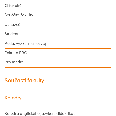
O fakultě
Součásti fakulty
Uchazeč
Student
Věda, výzkum a rozvoj
Fakulta PRO
Pro média
Součásti fakulty
Katedry
Katedra anglického jazyka s didaktikou