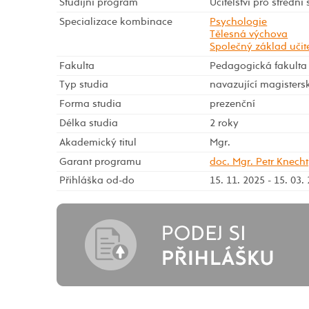
Studijní program
Učitelství pro střední
Specializace kombinace
Psychologie
Tělesná výchova
Společný základ učite
Fakulta
Pedagogická fakulta
Typ studia
navazující magisters
Forma studia
prezenční
Délka studia
2 roky
Akademický titul
Mgr.
Garant programu
doc. Mgr. Petr Knecht
Přihláška od-do
15. 11. 2025 - 15. 03.