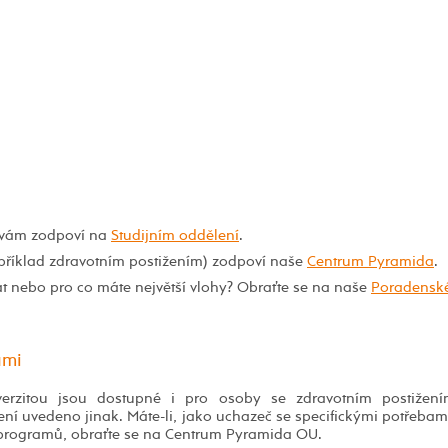
í vám zodpoví na
Studijním oddělení
.
příklad zdravotním postižením) zodpoví naše
Centrum Pyramida
.
at nebo pro co máte největší vlohy? Obraťte se na naše
Poradensk
ami
verzitou jsou dostupné i pro osoby se zdravotním postižen
í uvedeno jinak. Máte-li, jako uchazeč se specifickými potřebami
ch programů, obraťte se na Centrum Pyramida OU.