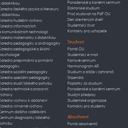
Poradenské a kariérní centrum
s didaktikou
Doktorské studium
Katedra českého jazyka a literatury
Proč studovat na PdF OU
s didaktikou
Den otevřených dveří
Katedra hudební výchovy
Studentský život
Katedra informačních
Kontakty pro uchazeče
a komunikačních technologií
Katedra matematiky s didaktikou
Student
Katedra pedagogiky a andragogiky
Katedra pedagogické a školní
Portál OU
psychologie
Studentský e-mail
Katedra preprimární a primární
Kartové centrum
pedagogiky
Harmonogram AR
Katedra sociální pedagogiky
Studium a stáže v zahraničí
Katedra speciální pedagogiky
Stipendia
Katedra studií lidského pohybu
Poplatky za studium
Katedra technické a pracovní
Poradenské a kariérní centrum
výchovy
Studijní předpisy
Katedra výchovy k občanství
Studentské organizace
Katedra výtvarné výchovy
Kontakty pro studenty
Centrum dalšího vzdělávání
Absolvent
Centrum diagnostiky lidského
pohybu
Portál absolventů