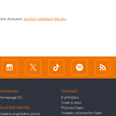
 svým dotazem
studijní oddělení fakulty
.
Univerzita
Uchazeč
Homepage OU
E-přihláška
Vyber si obor
Součásti fakulty
Přijímací řízení
Výsledky přijímacího řízení
Katedra anglického jazyka