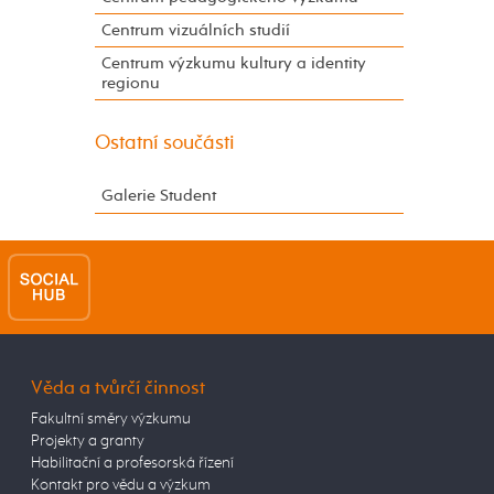
Centrum vizuálních studií
Centrum výzkumu kultury a identity
regionu
Ostatní součásti
Galerie Student
Věda a tvůrčí činnost
Fakultní směry výzkumu
Projekty a granty
Habilitační a profesorská řízení
Kontakt pro vědu a výzkum