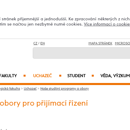
 stránek příjemnější a jednodušší. Ke zpracování některých z nic
utím se načtou jen nezbytně nutné cookies.
Více informací o cookie
CZ
/
EN
MAPA STRÁNEK
MICROSO
FAKULTY
UCHAZEČ
STUDENT
VĚDA, VÝZKUM
■
■
■
gická fakulta
>
Uchazeč
>
Naše studijní programy a obory
bory pro přijímací řízení