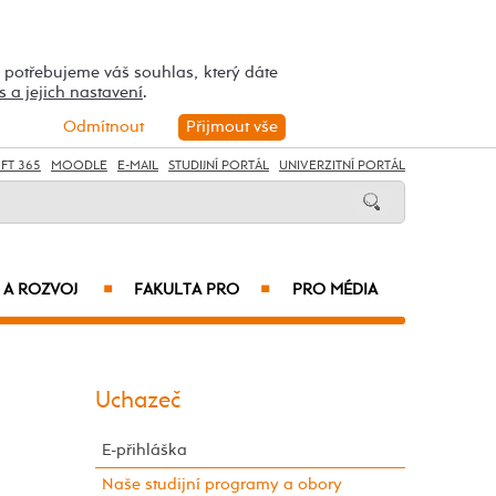
h potřebujeme váš souhlas, který dáte
s a jejich nastavení
.
Odmítnout
Přijmout vše
FT 365
MOODLE
E-MAIL
STUDIJNÍ PORTÁL
UNIVERZITNÍ PORTÁL
 A ROZVOJ
FAKULTA PRO
PRO MÉDIA
■
■
Uchazeč
E-přihláška
Naše studijní programy a obory