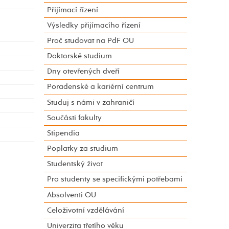
Přijímací řízení
Výsledky přijímacího řízení
Proč studovat na PdF OU
Doktorské studium
Dny otevřených dveří
Poradenské a kariérní centrum
Studuj s námi v zahraničí
Součásti fakulty
Stipendia
Poplatky za studium
Studentský život
Pro studenty se specifickými potřebami
Absolventi OU
Celoživotní vzdělávání
Univerzita třetího věku