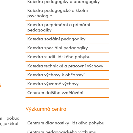
Katedra pedagogiky a andragogiky
Katedra pedagogické a školní
psychologie
Katedra preprimární a primární
pedagogiky
Katedra sociální pedagogiky
Katedra speciální pedagogiky
Katedra studií lidského pohybu
Katedra technické a pracovní výchovy
Katedra výchovy k občanství
Katedra výtvarné výchovy
é
Centrum dalšího vzdělávání
Výzkumná centra
ím, pokud
Centrum diagnostiky lidského pohybu
, jakékoli
Centrum pedagogického výzkumu