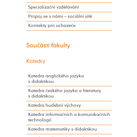
Specializační vzdělávání
Propoj se s námi – sociální sítě
Kontakty pro uchazeče
Součásti fakulty
Katedry
Katedra anglického jazyka
s didaktikou
Katedra českého jazyka a literatury
s didaktikou
Katedra hudební výchovy
Katedra informačních a komunikačních
technologií
Katedra matematiky s didaktikou