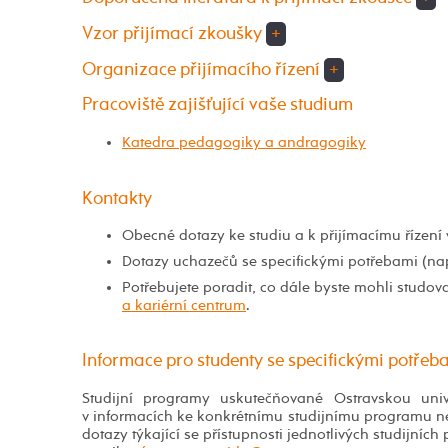
Vzor přijímací zkoušky
+
Organizace přijímacího řízení
+
Pracoviště zajišťující vaše studium
Katedra pedagogiky a andragogiky
Kontakty
Obecné dotazy ke studiu a k přijímacímu řízen
Dotazy uchazečů se specifickými potřebami (na
Potřebujete poradit, co dále byste mohli studov
a kariérní centrum
.
Informace pro studenty se specifickými potřeb
Studijní programy uskutečňované Ostravskou uni
v informacích ke konkrétnímu studijnímu programu nen
dotazy týkající se přístupnosti jednotlivých studijní