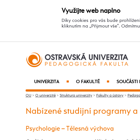
Využijte web naplno
Díky cookies pro vás bude prohlížení
kliknutím na „Přijmout vše“. Odmítn
UNIVERZITA
O FAKULTĚ
SOUČÁSTI 
■
■
OU
>
O univerzitě
>
Struktura univerzity
>
Fakulty a ústavy
>
Pedago
Nabízené studijní programy a o
Psychologie – Tělesná výchova